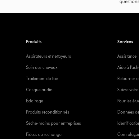
questions
Produits
Services
Aspirateurs et nettoyeurs
Assistance
Soin des cheveux
Aide à l'ach
Traitement de l'air
Retourner o
Casque audio
Suivre vot
Éclairage
Pour les étu
Produits reconditionnés
Données de
Sèche-mains pour entreprises
Identificat
Pièces de rechange
Contrefaçon