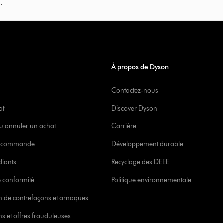
.
À propos de Dyson
Contactez-nous
at
Discover Dyson
u annuler un achat
Carrière
re commande
Développement durable
diants
Recyclage des DEEE
 conformité
Politique environnementale
ion de contrefaçons et arnaques
s et offres frauduleuses