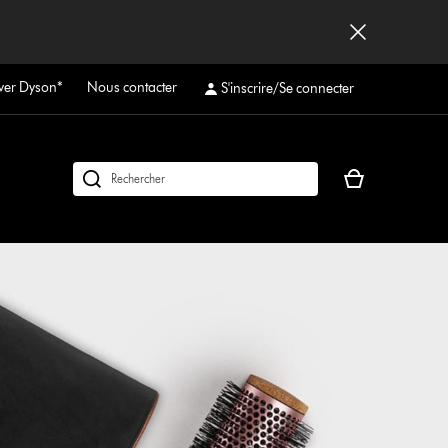
ver Dyson*
Nous contacter
S'inscrire/Se connecter
Votre
Rechercher
panier
des
est
produits
vide