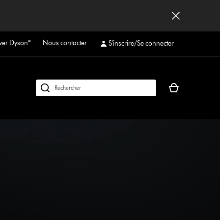
ver Dyson*
Nous contacter
S'inscrire/Se connecter
Votre
Rechercher
panier
des
est
produits
vide