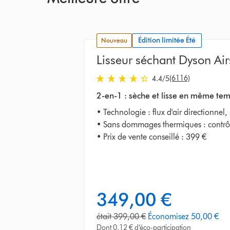
Édition limitée Été
nouveau
Lisseur séchant Dyson Air
4.4 stars out of 5 from 6116 Avis
(6116)
4.4
/5
2-en-1 : sèche et lisse en même temp
• Technologie : flux d'air directionnel
• Sans dommages thermiques : contrôle
• Prix de vente conseillé : 399 €
349,00 €
prix
actuel
prix
était 399,00 €
Économisez 50,00 €
:
d'origine
Dont 0,12 € d’éco-participation