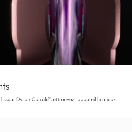
la
transcription
de
la
vidéo
nts
 lisseur Dyson Corrale™, et trouvez l'appareil le mieux