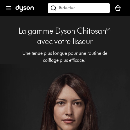
Sauter
Votre
les
panier
Rechercher
pages
est
des
vide
produits
La gamme Dyson Chitosan™
avec votre lisseur
Une tenue plus longue pour une routine de
coiffage plus efficace.¹
Afficher
la
transcription
de
la
vidéo