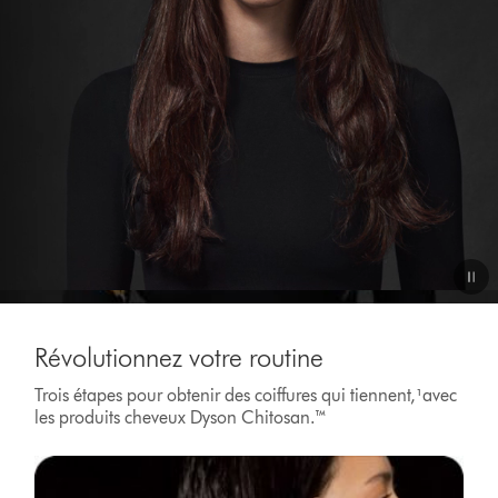
Video
Transcript
Révolutionnez votre routine
Trois étapes pour obtenir des coiffures qui tiennent,¹avec
les produits cheveux Dyson Chitosan.™