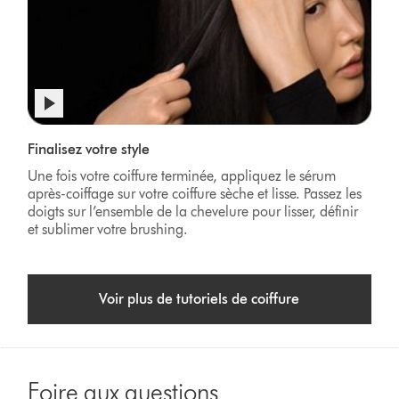
Afficher
la
Video
transcription
Finalisez votre style
Transcript
de
Une fois votre coiffure terminée, appliquez le sérum
la
après-coiffage sur votre coiffure sèche et lisse. Passez les
vidéo
doigts sur l’ensemble de la chevelure pour lisser, définir
et sublimer votre brushing.
Voir plus de tutoriels de coiffure
Foire aux questions