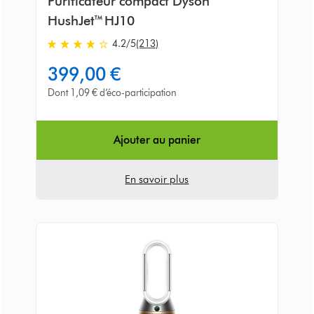
Purificateur compact Dyson
HushJet™ HJ10
4.2
/5
(213)
4.2
stars
399,00 €
out
of
Dont 1,09 € d’éco-participation
5
from
213
Ajouter au panier
Avis
En savoir plus