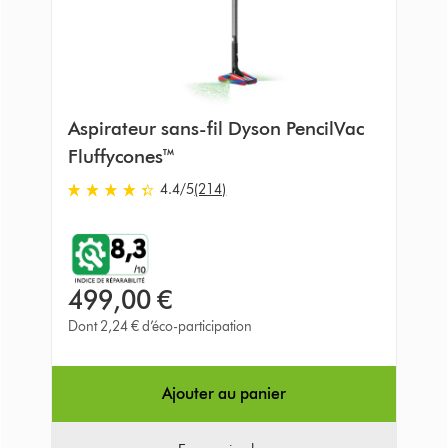
Aspirateur sans-fil Dyson PencilVac
Fluffycones™
4.4
/5
(214)
4.4
stars
out
of
5
499,00 €
from
214
Dont 2,24 € d’éco-participation
Avis
Ajouter au panier