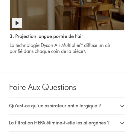
s’échappent
dans
l’air
ambiant.
Afficher
la
Un
Video
transcription
3. Projection longue portée de l’air
homme
Transcript
de
vaporise
La technologie Dyson Air Multiplier™ diffuse un air
la
du
purifié dans chaque coin de la pièce⁴.
vidéo
détergent
dans
une
cuisine
moderne
Foire Aux Questions
ouverte
sur
le
salon
Qu’est-ce qu’un aspirateur antiallergique ?
avant
de
La filtration HEPA élimine-t-elle les allergènes ?
passer
à