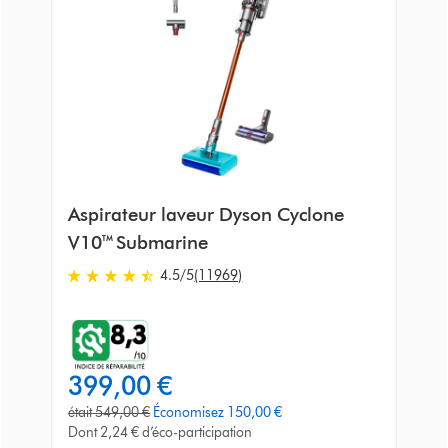
Aspirateur laveur Dyson Cyclone
V10™ Submarine
4.5
/5
(11969)
4.5
stars
out
of
5
prix
399,00 €
from
actuel
11969
prix
était 549,00 €
Économisez 150,00 €
:
Avis
d'origine
Dont 2,24 € d’éco-participation