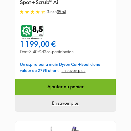
Spot+Scrub™ Ai
3.5
/5
(804)
3.5
stars
out
of
5
1 199,00 €
from
804
Dont 3,40 € d’éco-participation
Avis
Un aspirateur à main Dyson Car+Boat d'une
valeur de 279€ offert.
En savoir plus
Ajouter au panier
En savoir plus