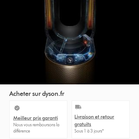
Acheter sur dyson.fr
Livraison et retour
Meilleur prix garanti
gratuits
Nous vous remboursons la
différence
Sous 1 à 3 jours*