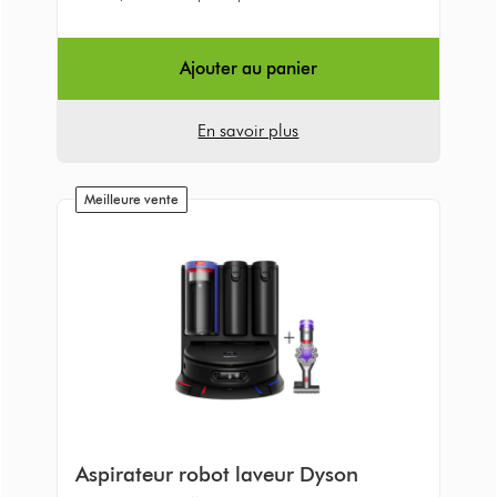
5
from
297
Ajouter au panier
Avis
En savoir plus
Meilleure vente
Aspirateur robot laveur Dyson