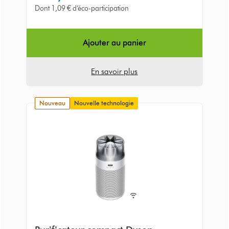
of
Dont 1,09 € d’éco-participation
5
from
213
Ajouter au panier
Avis
En savoir plus
nouveau
Nouvelle technologie