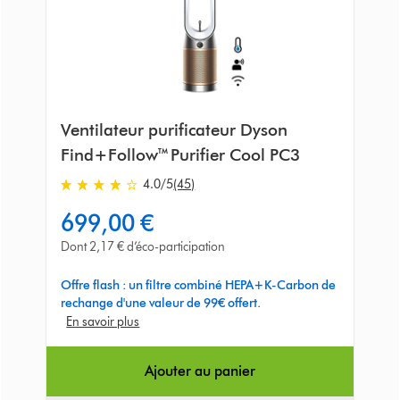
Ventilateur purificateur Dyson
Find+Follow™ Purifier Cool PC3
4.0
/5
(45)
4.0
stars
699,00 €
out
of
Dont 2,17 € d’éco-participation
5
from
Offre flash : un filtre combiné HEPA+K-Carbon de
45
rechange d'une valeur de 99€ offert.
Avis
En savoir plus
Ajouter au panier