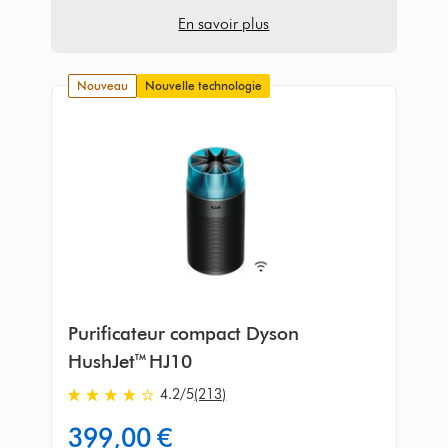
En savoir plus
nouveau
Nouvelle technologie
Purificateur compact Dyson
HushJet™ HJ10
4.2
/5
(213)
4.2
stars
399,00 €
out