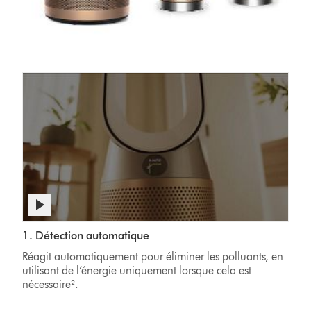
Afficher
la
Gros
Video
transcription
1. Détection automatique
plan
Transcript
de
sur
Réagit automatiquement pour éliminer les polluants, en
la
l’écran
utilisant de l’énergie uniquement lorsque cela est
vidéo
LCD
nécessaire².
d’un
purificateur