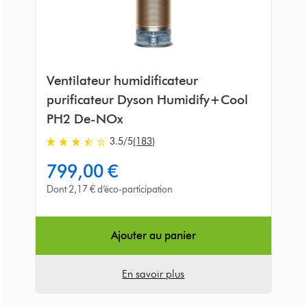
Ventilateur humidificateur
purificateur Dyson Humidify+Cool
PH2 De-NOx
3.5
/5
(183)
3.5
stars
799,00 €
out
of
Dont 2,17 € d’éco-participation
5
from
183
Ajouter au panier
Avis
En savoir plus