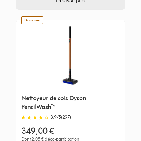
En savoir plus
nouveau
Nettoyeur de sols Dyson
PencilWash™
3.9
/5
(297)
3.9
stars
349,00 €
out
of
Dont 2,05 € d’éco-participation