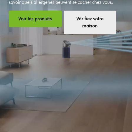
savoir quels allergènes peuvent se cacher chez vous.
la
vidéo
Voir les produits
Vérifiez votre
maison