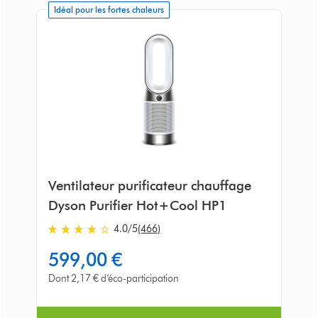
Idéal pour les fortes chaleurs
Ventilateur purificateur chauffage
Dyson Purifier Hot+Cool HP1
4.0
/5
(466)
4.0
stars
599,00 €
out
of
Dont 2,17 € d’éco-participation
5
from