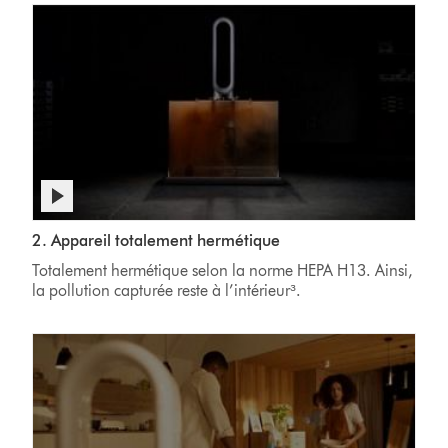
d’air
Dyson.
Afficher
la
Un
Video
transcription
2. Appareil totalement hermétique
purificateur
Transcript
de
Dyson
Totalement hermétique selon la norme HEPA H13. Ainsi,
la
dans
la pollution capturée reste à l’intérieur³.
vidéo
une
chambre
de
test
sans
polluants
qui