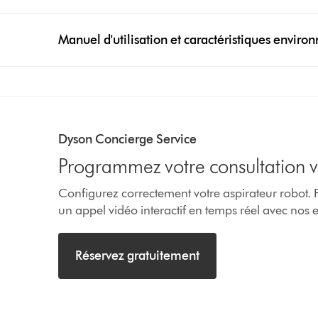
Manuel d'utilisation et caractéristiques envir
left
right
buttonbutton
buttonbutton
will
will
Dyson Concierge Service
appear
appear
Programmez votre consultation vi
when
when
a
a
Configurez correctement votre aspirateur robot
video
video
un appel vidéo interactif en temps réel avec nos 
clip
clip
is
is
Réservez gratuitement
activated
activated