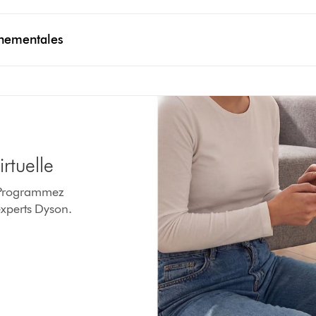
onnementales
rtuelle
. Programmez
experts Dyson.