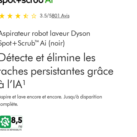
3.5 stars out of 5 from 801 Avis
3.5
/5
801 Avis
Aspirateur robot laveur Dyson
Spot+Scrub™ Ai (noir)
Détecte et élimine les
taches persistantes grâce
à l’IA¹
Aspire et lave encore et encore. Jusqu’à disparition
complète.