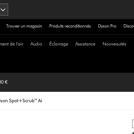
Trouver un magasin
Produits reconditionnés
Dyson Pro
Disco
ment de l'air
Audio
Éclairage
Assistance
Nouveautés
00 €
yson Spot+Scrub™ Ai