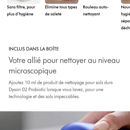
Sans filtre, pour
Élimine tous types
Rouleau auto-
Nouv
plus d’hygiène
de saleté
nettoyant
hygi
sépa
déch
INCLUS DANS LA BOÎTE
Votre allié pour nettoyer au niveau
microscopique
Ajoutez 10 ml de produit de nettoyage pour sols durs
Dyson 02 Probiotic lorsque vous lavez, pour une
technologie et des sols impeccables.