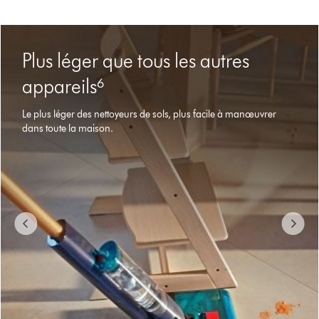
This
is
Plus léger que tous les autres
a
carousel
appareils⁶
with
slides.
Le plus léger des nettoyeurs de sols, plus facile à manœuvrer
Use
dans toute la maison.
Next
and
Previous
buttons
to
navigate,
or
jump
to
a
slide
with
the
slide