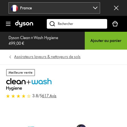
Sauter
France
les
pages
Votre
panier
Rechercher
est
des
vide
Dyson Clean+Wash Hygiene
produits
Ajouter au panier
499,00 €
Aspirateurs laveurs & nettoyeurs de sols
Meilleure vente
3.8 stars out of 5 from 617
3.8
/5
617 Avis
Avis