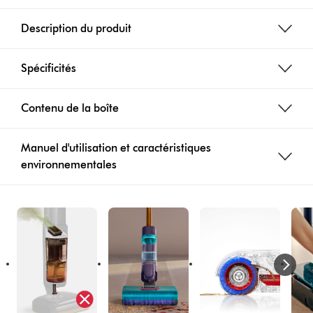
left
right
Description du produit
buttonbutton
buttonbutton
will
will
appear
appear
Spécificités
when
when
a
a
video
video
Contenu de la boîte
clip
clip
is
is
Manuel d'utilisation et caractéristiques
activated
activated
environnementales