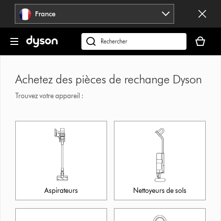
Sauter
France
les
pages
Votre
panier
Rechercher
est
des
vide
produits
Achetez des pièces de rechange Dyson
Trouvez votre appareil :
Aspirateurs
Nettoyeurs de sols