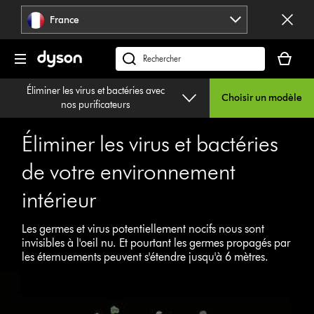
Sauter
France
les
pages
Votre
panier
Rechercher
est
des
Éliminer les virus et bactéries avec
vide
produits
Choisir un modèle
nos purificateurs
Éliminer les virus et bactéries
de votre environnement
intérieur
Les germes et virus potentiellement nocifs nous sont
invisibles à l'oeil nu. Et pourtant les germes propagés par
les éternuements peuvent s'étendre jusqu'à 6 mètres.