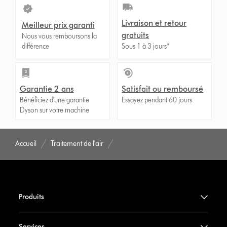
Livraison et retour
Meilleur prix garanti
gratuits
Nous vous remboursons la
différence
Sous 1 à 3 jours*
Garantie 2 ans
Satisfait ou remboursé
Bénéficiez d'une garantie
Essayez pendant 60 jours
Dyson sur votre machine
Accueil
Traitement de l'air
Produits
Services