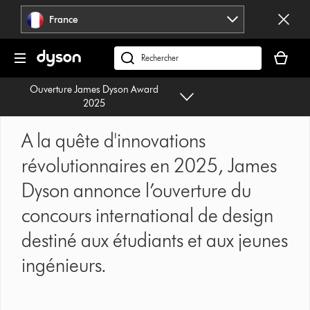
Sauter
France
les
pages
Votre
panier
Rechercher
est
des
Ouverture James Dyson Award
vide
produits
2025
A la quête d'innovations
révolutionnaires en 2025, James
Dyson annonce l’ouverture du
concours international de design
destiné aux étudiants et aux jeunes
ingénieurs.