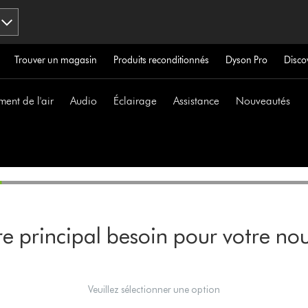
Trouver un magasin
Produits reconditionnés
Dyson Pro
Disco
ment de l'air
Audio
Éclairage
Assistance
Nouveautés
e principal besoin pour votre nou
Veuillez sélectionner une option