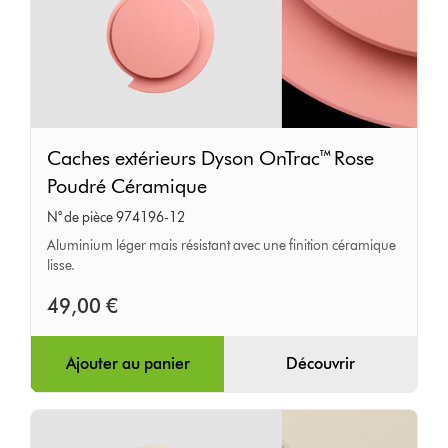
Caches
Caches extérieurs Dyson OnTrac™ Rose
extérieurs
Poudré Céramique
Dyson
N° de pièce 974196-12
OnTrac™
Aluminium léger mais résistant avec une finition céramique
Rose
lisse.
Poudré
49,00 €
Céramique
Ajouter au panier
Découvrir