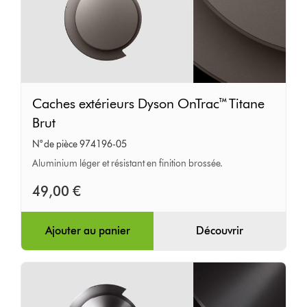
Caches
Caches extérieurs Dyson OnTrac™ Titane
extérieurs
Brut
Dyson
N° de pièce 974196-05
OnTrac™
Aluminium léger et résistant en finition brossée.
Titane
Brut
49,00 €
Ajouter au panier
Découvrir