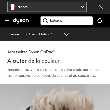
Sauter
France
les
pages
Votre
panier
Rechercher
est
des
vide
produits
Casque audio Dyson OnTrac™
Accessoires Dyson OnTrac™
Ajouter
de la couleur
Personnalisez votre casque. Faites votre choix parmi les
combinaisons de couleurs de caches et de coussinets.
Afficher
la
transcription
de
la
vidéo