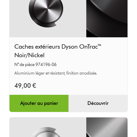
Caches
Caches extérieurs Dyson OnTrac™
extérieurs
Noir/Nickel
Dyson
N° de pièce 974196-06
OnTrac™
Aluminium léger et résistant, finition anodisée.
Noir/Nickel
49,00 €
Ajouter au panier
Découvrir