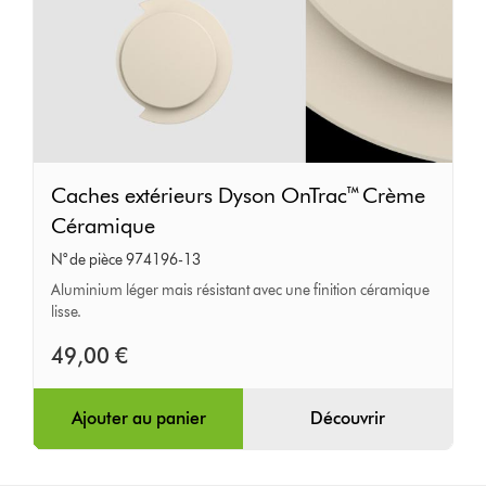
Caches
Caches extérieurs Dyson OnTrac™ Crème
extérieurs
Céramique
Dyson
N° de pièce 974196-13
OnTrac™
Aluminium léger mais résistant avec une finition céramique
Crème
lisse.
Céramique
49,00 €
Ajouter au panier
Découvrir