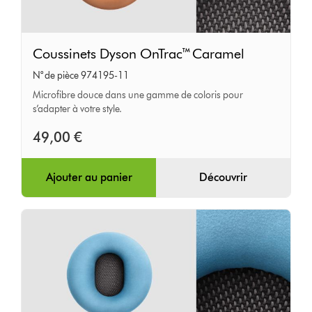
Coussinets
Coussinets Dyson OnTrac™ Caramel
Dyson
N° de pièce 974195-11
OnTrac™
Microfibre douce dans une gamme de coloris pour
Caramel
s’adapter à votre style.
49,00 €
Ajouter au panier
Découvrir