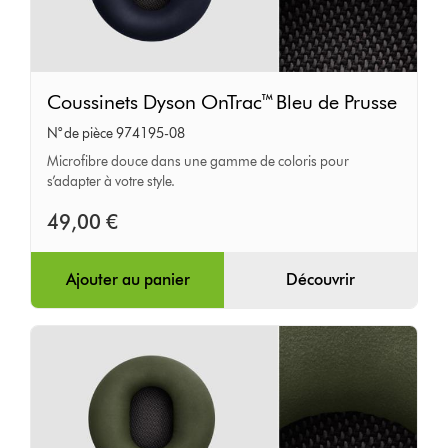
Coussinets
Coussinets Dyson OnTrac™ Bleu de Prusse
Dyson
N° de pièce 974195-08
OnTrac™
Microfibre douce dans une gamme de coloris pour
Bleu
s’adapter à votre style.
de
49,00 €
Prusse
Ajouter au panier
Découvrir