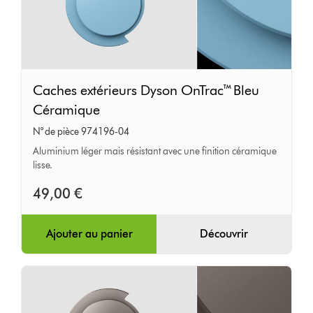
Caches
Caches extérieurs Dyson OnTrac™ Bleu
extérieurs
Céramique
Dyson
N° de pièce 974196-04
OnTrac™
Aluminium léger mais résistant avec une finition céramique
Bleu
lisse.
Céramique
49,00 €
Ajouter au panier
Découvrir