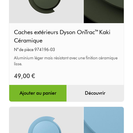
Caches
Caches extérieurs Dyson OnTrac™ Kaki
extérieurs
Céramique
Dyson
N° de pièce 974196-03
OnTrac™
Aluminium léger mais résistant avec une finition céramique
Kaki
lisse.
Céramique
49,00 €
Ajouter au panier
Découvrir