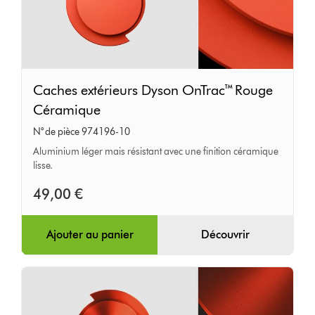
Caches
Caches extérieurs Dyson OnTrac™ Rouge
extérieurs
Céramique
Dyson
N° de pièce 974196-10
OnTrac™
Aluminium léger mais résistant avec une finition céramique
Rouge
lisse.
Céramique
49,00 €
Ajouter au panier
Découvrir