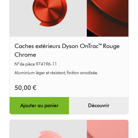
Caches
Caches extérieurs Dyson OnTrac™ Rouge
extérieurs
Chrome
Dyson
N° de pièce 974196-11
OnTrac™
Aluminium léger et résistant, finition anodisée.
Rouge
Chrome
50,00 €
Ajouter au panier
Découvrir