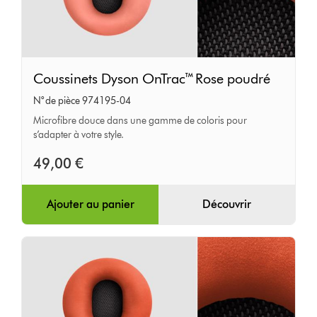
Coussinets
Coussinets Dyson OnTrac™ Rose poudré
Dyson
N° de pièce 974195-04
OnTrac™
Microfibre douce dans une gamme de coloris pour
Rose
s’adapter à votre style.
poudré
49,00 €
Ajouter au panier
Découvrir