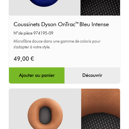
Coussinets
Coussinets Dyson OnTrac™ Bleu Intense
Dyson
N° de pièce 974195-09
OnTrac™
Microfibre douce dans une gamme de coloris pour
Bleu
s’adapter à votre style.
Intense
49,00 €
Ajouter au panier
Découvrir