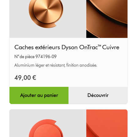
Caches
Caches extérieurs Dyson OnTrac™ Cuivre
extérieurs
N° de pièce 974196-09
Dyson
Aluminium léger et résistant, finition anodisée.
OnTrac™
Cuivre
49,00 €
Ajouter au panier
Découvrir