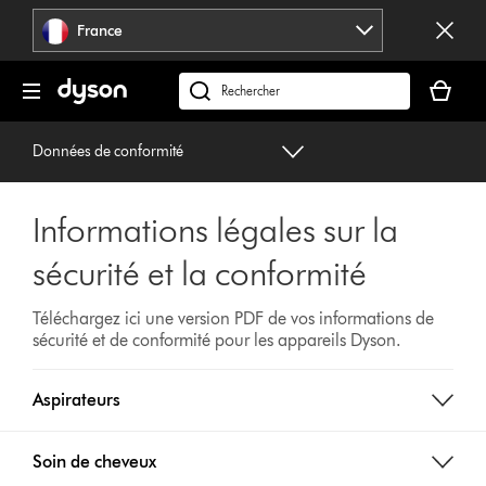
Sauter
France
les
pages
Votre
panier
Rechercher
est
des
vide
produits
Données de conformité
Informations légales sur la
sécurité et la conformité
Téléchargez ici une version PDF de vos informations de
sécurité et de conformité pour les appareils Dyson.
Aspirateurs
Soin de cheveux