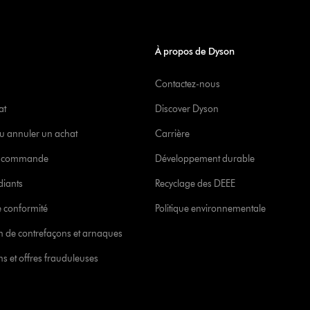
À propos de Dyson
Contactez-nous
at
Discover Dyson
u annuler un achat
Carrière
re commande
Développement durable
diants
Recyclage des DEEE
 conformité
Politique environnementale
ion de contrefaçons et arnaques
s et offres frauduleuses