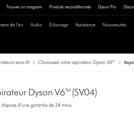
Trouver un magasin
Produits reconditionnés
Dyson Pro
Disco
ment de l'air
Audio
Éclairage
Assistance
Nouveautés
rateurs sans-fil
Choisissez votre aspirateur Dyson V6™
Aspi
irateur Dyson V6™ (SV04)
e dispose d’une garantie de 24 mois.