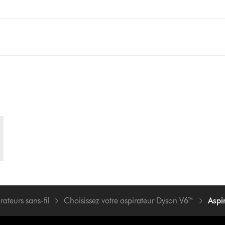
rateurs sans-fil
Choisissez votre aspirateur Dyson V6™
Aspi