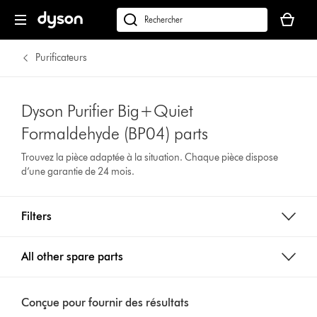
Votre
panier
Rechercher
est
des
vide
produits
Purificateurs
Dyson Purifier Big+Quiet
Formaldehyde (BP04) parts
Trouvez la pièce adaptée à la situation. Chaque pièce dispose
d’une garantie de 24 mois.
Filters
All other spare parts
Conçue pour fournir des résultats