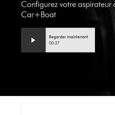
Configurez votre aspirateur
Car+Boat
Afficher
Video
la
Transcript
Regarder maintenant
transcription
00:37
de
la
vidéo