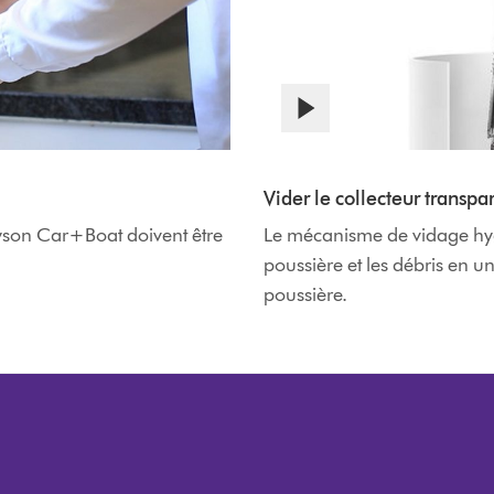
Afficher
la
Video
transcription
Transcript
Vider le collecteur transpa
de
la
Dyson Car+Boat doivent être
Le mécanisme de vidage hygi
vidéo
poussière et les débris en un
poussière.