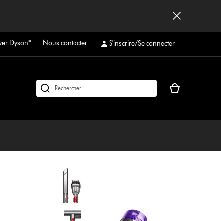
ver Dyson*
Nous contacter
S'inscrire/Se connecter
Votre
Rechercher
panier
des
est
produits
vide