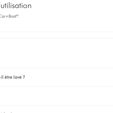
tilisation
 Car+Boat™.
il être lavé ?