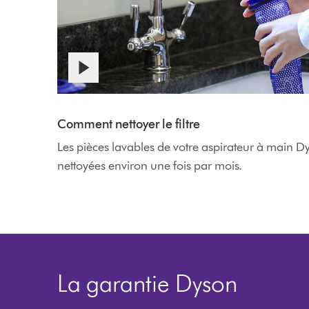
Afficher
la
Video
transcription
Transcript
Comment nettoyer le filtre
de
la
Les pièces lavables de votre aspirateur à main 
vidéo
nettoyées environ une fois par mois.
La garantie Dyson