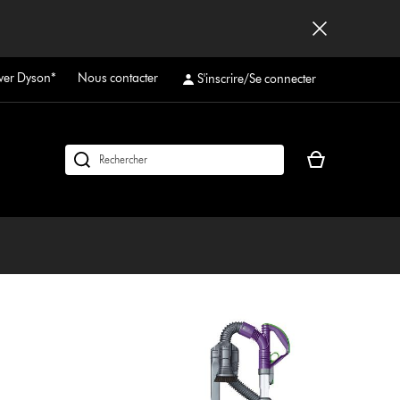
ver Dyson*
Nous contacter
S'inscrire/Se connecter
Votre
Rechercher
panier
des
est
produits
vide