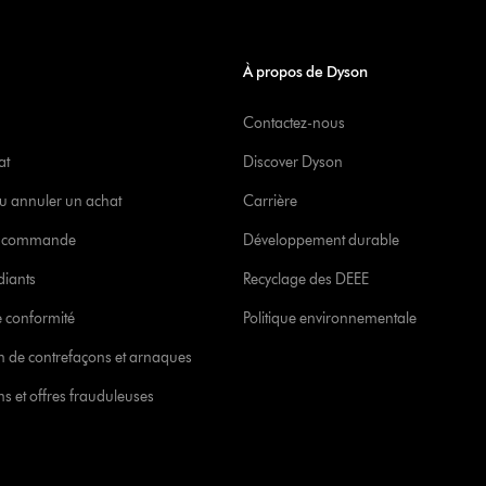
À propos de Dyson
Contactez-nous
at
Discover Dyson
u annuler un achat
Carrière
re commande
Développement durable
diants
Recyclage des DEEE
 conformité
Politique environnementale
ion de contrefaçons et arnaques
s et offres frauduleuses