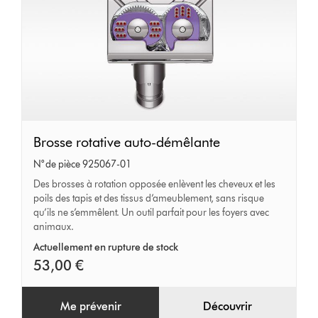
Brosse
Brosse rotative auto-démêlante
rotative
N° de pièce 925067-01
auto-
Des brosses à rotation opposée enlèvent les cheveux et les
poils des tapis et des tissus d’ameublement, sans risque
démêlante
qu’ils ne s’emmêlent. Un outil parfait pour les foyers avec
animaux.
Actuellement en rupture de stock
53,00 €
Me prévenir
Découvrir