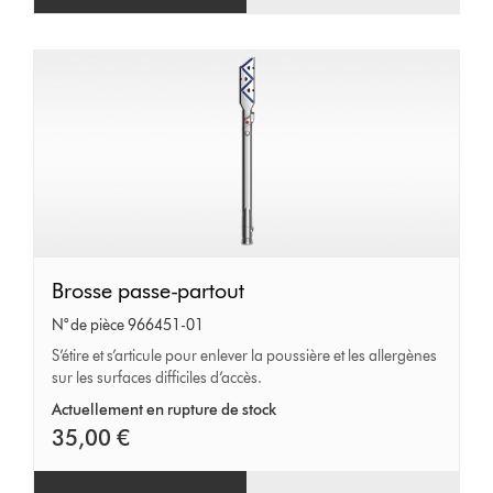
Brosse
Brosse passe-partout
passe-
N° de pièce 966451-01
partout
S’étire et s’articule pour enlever la poussière et les allergènes
sur les surfaces difficiles d’accès.
Actuellement en rupture de stock
35,00 €