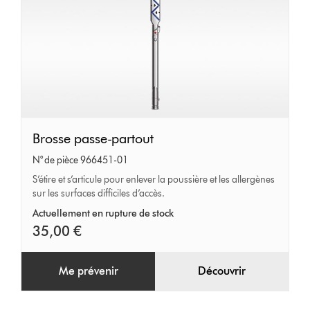
Brosse
Brosse passe-partout
passe-
N° de pièce 966451-01
partout
S’étire et s’articule pour enlever la poussière et les allergènes
sur les surfaces difficiles d’accès.
Actuellement en rupture de stock
35,00 €
Me prévenir
Découvrir