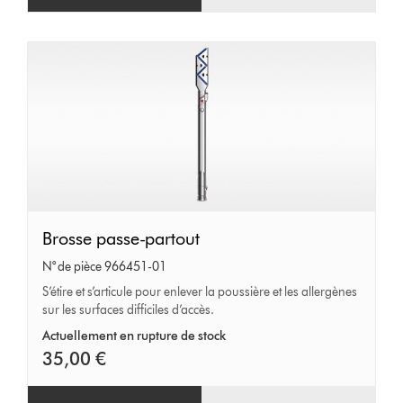
Brosse
Brosse passe-partout
passe-
N° de pièce 966451-01
partout
S’étire et s’articule pour enlever la poussière et les allergènes
sur les surfaces difficiles d’accès.
Actuellement en rupture de stock
35,00 €