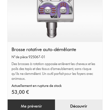
Brosse
Brosse rotative auto-démêlante
rotative
N° de pièce 925067-01
auto-
Des brosses à rotation opposée enlèvent les cheveux et les
poils des tapis et des tissus d’ameublement, sans risque
démêlante
qu’ils ne s’emmêlent. Un outil parfait pour les foyers avec
animaux.
Actuellement en rupture de stock
53,00 €
Me prévenir
Découvrir