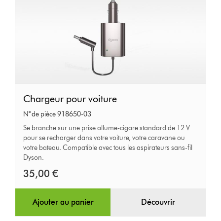
Chargeur
Chargeur pour voiture
pour
N° de pièce 918650-03
voiture
Se branche sur une prise allume-cigare standard de 12 V
pour se recharger dans votre voiture, votre caravane ou
votre bateau. Compatible avec tous les aspirateurs sans-fil
Dyson.
35,00 €
Ajouter au panier
Découvrir