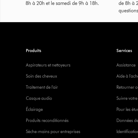
8h à 20h et le samedi de 9h à 18h.
de 8h à 
questions
Produits
Services
Aspirateurs et nettoyeurs
Assistance
Soin des cheveux
Aide à l'ach
Traitement de l'air
Retourner o
Casque audio
Suivre vot
Éclairage
Pour les étu
Produits reconditionnés
Données de
Sèche-mains pour entreprises
Identificat