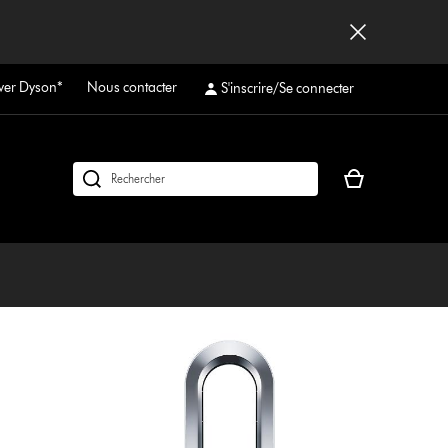
ver Dyson*
Nous contacter
S'inscrire/Se connecter
Votre
Rechercher
panier
des
est
produits
vide