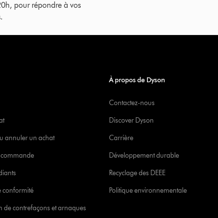
20h, pour répondre à vos
.
À propos de Dyson
Contactez-nous
at
Discover Dyson
u annuler un achat
Carrière
re commande
Développement durable
diants
Recyclage des DEEE
 conformité
Politique environnementale
ion de contrefaçons et arnaques