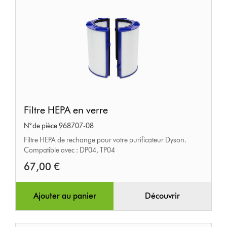
Filtre
Filtre HEPA en verre
HEPA
N° de pièce 968707-08
en
Filtre HEPA de rechange pour votre purificateur Dyson.
verre
Compatible avec : DP04, TP04
67,00 €
Ajouter au panier
Découvrir