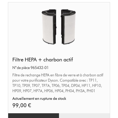
actif
Filtre
Filtre HEPA + charbon actif
HEPA
N° de pièce 965432-01
+
Filtre de rechange HEPA en fibre de verre et à charbon actif
charbon
pour votre purificateur Dyson. Compatible avec : TP11,
actif
TP10, TP09, TP07, TP7A, TP06, TP04, DP04, HP11, HP10,
HP09, HP07, HP7A, HP06, HP04, PH04, PH3A, PH01
Actuellement en rupture de stock
99,00 €