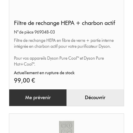
Filtre
Filtre de rechange HEPA + charbon actif
de
N° de pièce 969048-03
rechange
Filtre de rechange HEPA en fibre de verre + partie interne
HEPA
intégrée en charbon actif pour votre purificateur Dyson.
+
charbon
Pour vos appareils Dyson Pure Cool™ et Dyson Pure
Hot+Cool™.
actif
Actuellement en rupture de stock
99,00 €
Me prévenir
Découvrir