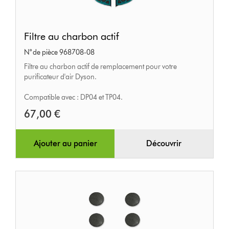
Filtre
Filtre au charbon actif
au
N° de pièce 968708-08
charbon
Filtre au charbon actif de remplacement pour votre
actif
purificateur d'air Dyson.
Compatible avec : DP04 et TP04.
67,00 €
Ajouter au panier
Découvrir