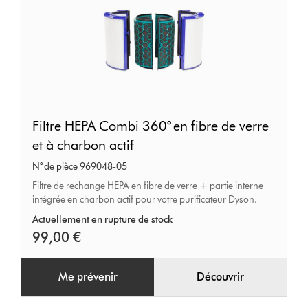
Filtre
Filtre HEPA Combi 360° en fibre de verre
HEPA
et à charbon actif
Combi
N° de pièce 969048-05
360°
Filtre de rechange HEPA en fibre de verre + partie interne
en
intégrée en charbon actif pour votre purificateur Dyson.
fibre
Actuellement en rupture de stock
de
99,00 €
verre
et
Me prévenir
Découvrir
à
charbon