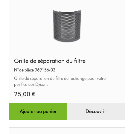
Grille
Grille de séparation du filtre
de
N° de pièce 969156-03
séparation
Grille de séparation du filtre de rechange pour votre
du
purificateur Dyson.
filtre
25,00 €
Ajouter au panier
Découvrir