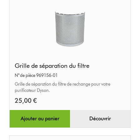
Grille
Grille de séparation du filtre
de
N° de pièce 969156-01
séparation
Grille de séparation du filtre de rechange pour votre
du
purificateur Dyson.
filtre
25,00 €
Ajouter au panier
Découvrir