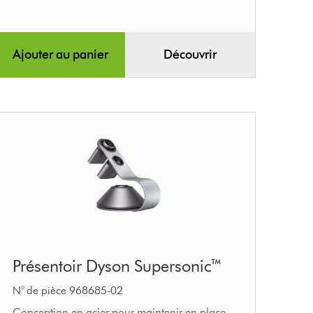
Ajouter au panier
Découvrir
Présentoir
Présentoir Dyson Supersonic™
Dyson
Supersonic™
N° de pièce 968685-02
Conception en acier pour maintenir en place