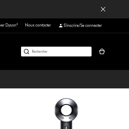
ver Dyson*
Nous contacter
S'inscrire/Se connecter
Votre
Rechercher
panier
des
est
produits
vide