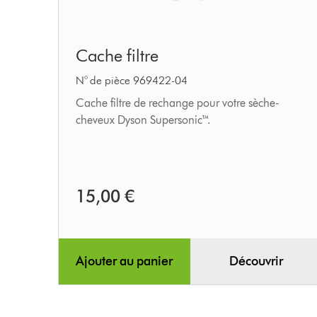
Cache
Cache filtre
filtre
N° de pièce 969422-04
Cache filtre de rechange pour votre sèche-
cheveux Dyson Supersonic™.
15,00 €
Ajouter au panier
Découvrir