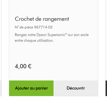
Crochet
Crochet de rangement
de
rangement
N° de pièce 967714-02
Rangez votre Dyson Supersonic™ sur son socle
entre chaque utilisation.
4,00 €
Ajouter au panier
Découvrir