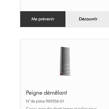
Me prévenir
Découvrir
Peigne
Peigne démêlant
démêlant
N° de pièce 969556-01
Conçu avec des dents larges et polies pour