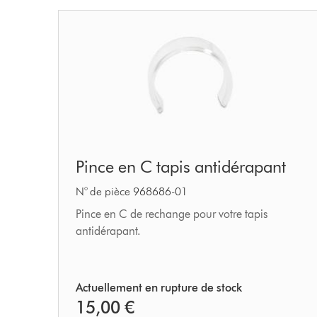
Pince
Pince en C tapis antidérapant
en
C
N° de pièce 968686-01
tapis
Pince en C de rechange pour votre tapis
antidérapant.
antidérapant
Actuellement en rupture de stock
15,00 €