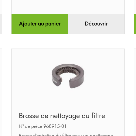
Ajouter au panier
Découvrir
Brosse
Brosse de nettoyage du filtre
de
nettoyage
N° de pièce 968915-01
Brosse d'entretien du filtre pour un noettoyage