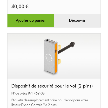
40,00 €
Ajouter au panier
Découvrir
Dispositif
Dispositif de sécurité pour le vol (2 pins)
de
N° de pièce 971469-08
sécurité
Étiquette de remplacement prête pour le vol pour votre
pour
lisseur Dyson Corrale ™ à 2 pins.