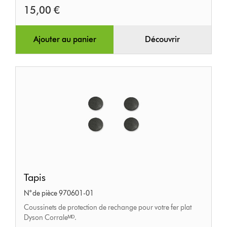
le
15,00 €
vol
(2
Ajouter au panier
Découvrir
pins)
Tapis
Tapis
N° de pièce 970601-01
Coussinets de protection de rechange pour votre fer plat
Dyson Corraleᴹᴰ.