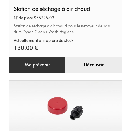
Station
Station de séchage à air chaud
de
N° de pièce 975726-03
séchage
Station de séchage à air chaud pour le nettoyeur de sols
à
durs Dyson Clean+Wash Hygiene.
air
Actuellement en rupture de stock
chaud
130,00 €
Me prévenir
Découvrir