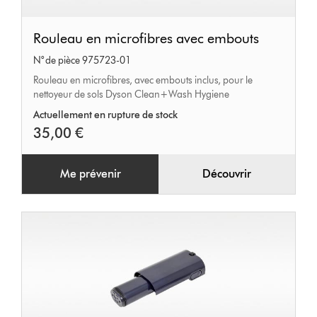
Rouleau
Rouleau en microfibres avec embouts
en
N° de pièce 975723-01
microfibres
Rouleau en microfibres, avec embouts inclus, pour le
avec
nettoyeur de sols Dyson Clean+Wash Hygiene
embouts
Actuellement en rupture de stock
35,00 €
Me prévenir
Découvrir