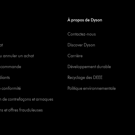
À propos de Dyson
Contactez-nous
at
Discover Dyson
u annuler un achat
Carrière
re commande
Développement durable
diants
Recyclage des DEEE
 conformité
Politique environnementale
ion de contrefaçons et arnaques
s et offres frauduleuses