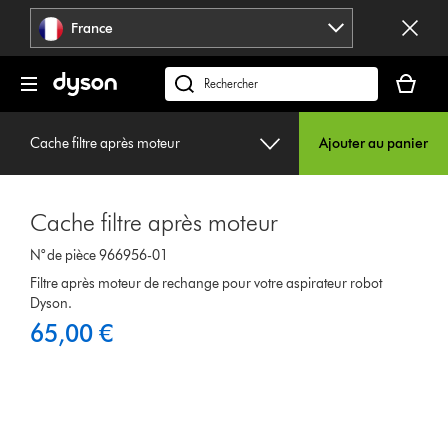
Sauter
France
les
pages
Votre
panier
Rechercher
est
des
vide
produits
Cache filtre après moteur
Ajouter au panier
Cache filtre après moteur
N° de pièce 966956-01
Filtre après moteur de rechange pour votre aspirateur robot
Dyson.
65,00 €