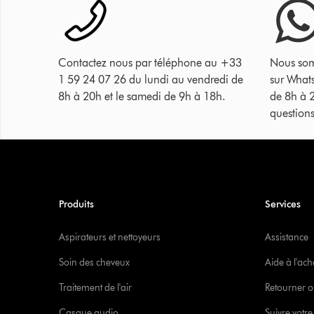
Contactez nous par téléphone au +33
Nous som
1 59 24 07 26 du lundi au vendredi de
sur What
8h à 20h et le samedi de 9h à 18h.
de 8h à 
questions
Produits
Services
Aspirateurs et nettoyeurs
Assistance
Soin des cheveux
Aide à l'ach
Traitement de l'air
Retourner o
Casque audio
Suivre vot