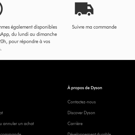
mes également disponibles
Suivre ma commande
sApp, du lundi au dimanche
20h, pour répondre à vos
.
À propos de Dyson
Contactez-nous
at
Discover Dyson
u annuler un achat
Carrière
re commande
Développement durable