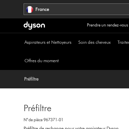
Sauter
France
les
pages
Prendre un rendez-vous
Aspirateurs et Nettoyeurs
Soin des cheveux
Traite
Offres du moment
Préfiltre
Préfiltre
N° de pièce 967371-01
Préfiltre de rechange pour votre aspirateur Dyson.