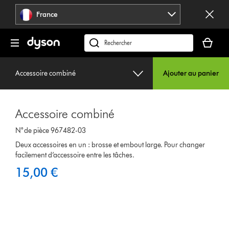
Sauter
France
les
pages
Votre
panier
Rechercher
est
des
vide
produits
Accessoire combiné
Ajouter au panier
Accessoire combiné
N° de pièce 967482-03
Deux accessoires en un : brosse et embout large. Pour changer
facilement d’accessoire entre les tâches.
15,00 €