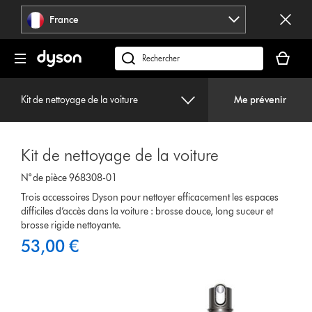
Sauter
France
les
pages
Votre
panier
Rechercher
est
des
vide
produits
Kit de nettoyage de la voiture
Me prévenir
Kit de nettoyage de la voiture
N° de pièce 968308-01
Trois accessoires Dyson pour nettoyer efficacement les espaces
difficiles d’accès dans la voiture : brosse douce, long suceur et
brosse rigide nettoyante.
53,00 €