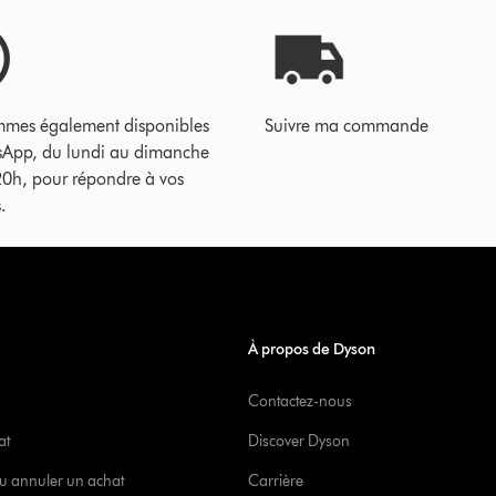
mes également disponibles
Suivre ma commande
sApp, du lundi au dimanche
20h, pour répondre à vos
.
À propos de Dyson
Contactez-nous
at
Discover Dyson
u annuler un achat
Carrière