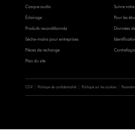
Casque audio
Suivre vot
Éclairage
Pour les étu
Produits reconditionnés
Données de
Sèche-mains pour entreprises
Identificat
Pièces de rechange
Contrefaçon
Plan du site
CGV
Politique de confidentialité
Politique sur les cookies
Paramètr