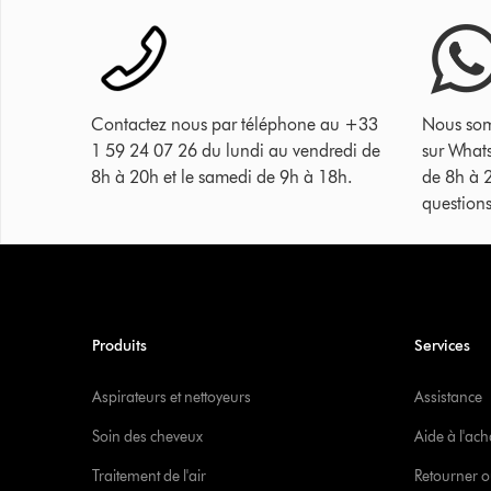
Contactez nous par téléphone au +33
Nous som
1 59 24 07 26 du lundi au vendredi de
sur What
8h à 20h et le samedi de 9h à 18h.
de 8h à 
questions
Produits
Services
Aspirateurs et nettoyeurs
Assistance
Soin des cheveux
Aide à l'ach
Traitement de l'air
Retourner o