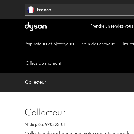
Sauter
France
les
pages
Prendre un rendez-vous
Aspirateurs et Nettoyeurs
Soin des cheveux
Traite
Offres du moment
Collecteur
Collecteur
N° de pièce 970423-01
Collecteur de rechange pour votre aspirateur sans fil