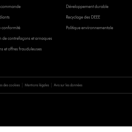
re commande
Développement durable
diants
Recyclage des DEEE
 conformité
Politique environnementale
ion de contrefaçons et arnaques
s et offres frauduleuses
es des cookies
Mentions légales
Avis sur les données