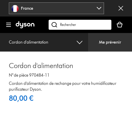
Sauter
France
les
pages
Votre
panier
Rechercher
est
des
vide
produits
Cordon d'alimentation
Me prévenir
Cordon d'alimentation
N° de pièce 970484-11
Cordon d’alimentation de rechange pour votre humidificateur
purificateur Dyson.
80,00 €