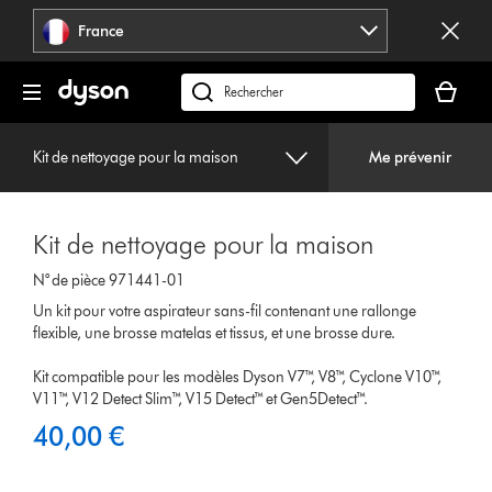
Sauter
France
les
pages
Votre
panier
Rechercher
est
des
vide
produits
Kit de nettoyage pour la maison
Me prévenir
Kit de nettoyage pour la maison
N° de pièce 971441-01
Un kit pour votre aspirateur sans-fil contenant une rallonge
flexible, une brosse matelas et tissus, et une brosse dure.
Kit compatible pour les modèles Dyson V7™, V8™, Cyclone V10™,
V11™, V12 Detect Slim™, V15 Detect™ et Gen5Detect™.
40,00 €