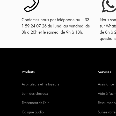
Contactez nous par téléphone au +33
Nous som
1 59 24 07 26 du lundi au vendredi de
sur What
8h à 20h et le samedi de 9h à 18h.
de 8h à 
questions
Produits
Services
Aspirateurs et nettoyeurs
Assistance
Soin des cheveux
Aide à l'ach
Traitement de l'air
Retourner o
Casque audio
Suivre vot