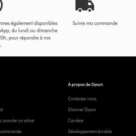
mes également disponibles
Suivre ma commande
sApp, du lundi au dimanche
20h, pour répondre à vos
.
À propos de Dyson
Contactez-nous
at
Discover Dyson
u annuler un achat
Carrière
re commande
Développement durable