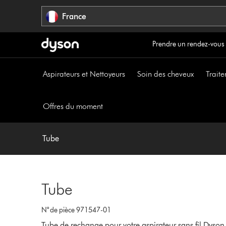
Sauter
France
les
pages
Prendre un rendez-vous
Aspirateurs et Nettoyeurs
Soin des cheveux
Traite
Offres du moment
Tube
Tube
N° de pièce 971547-01
Tube de rechange pour votre aspirateur sans fil Dyson