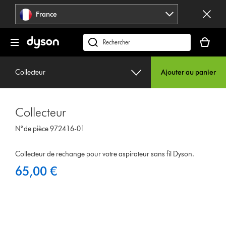
Sauter
France
les
pages
Votre
panier
Rechercher
est
des
vide
produits
Collecteur
Ajouter au panier
Collecteur
N° de pièce 972416-01
Collecteur de rechange pour votre aspirateur sans fil Dyson.
65,00 €