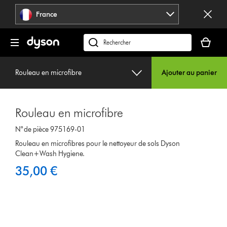
Sauter
France
les
pages
Votre
panier
Rechercher
est
des
vide
produits
Rouleau en microfibre
Ajouter au panier
Rouleau en microfibre
N° de pièce 975169-01
Rouleau en microfibres pour le nettoyeur de sols Dyson
Clean+Wash Hygiene.
35,00 €