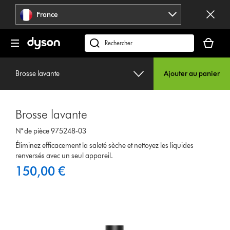
Sauter
France
les
pages
Votre
panier
Rechercher
est
des
vide
produits
Brosse lavante
Ajouter au panier
Brosse lavante
N° de pièce 975248-03
Éliminez efficacement la saleté sèche et nettoyez les liquides
renversés avec un seul appareil.
150,00 €