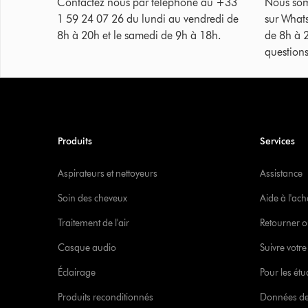
Contactez nous par téléphone au +33
Nous som
1 59 24 07 26 du lundi au vendredi de
sur What
8h à 20h et le samedi de 9h à 18h.
de 8h à 
questions
Produits
Services
Aspirateurs et nettoyeurs
Assistance
Soin des cheveux
Aide à l'ach
Traitement de l'air
Retourner o
Casque audio
Suivre vot
Éclairage
Pour les étu
Produits reconditionnés
Données de