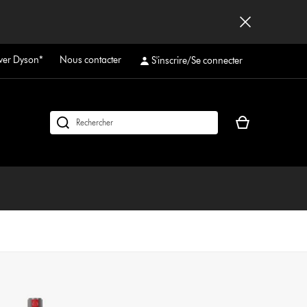
ver Dyson*
Nous contacter
S'inscrire/Se connecter
Votre
Rechercher
panier
des
est
produits
vide