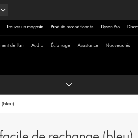
Trouver un magasin
Produits reconditionnés
Dyson Pro
Disco
ment de l'air
Audio
Éclairage
Assistance
Nouveautés
 (bleu)
acile de rechange (bleu)