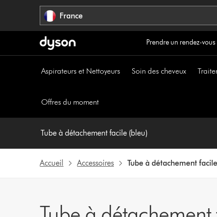
Sauter
France
les
pages
Prendre un rendez-vous
Aspirateurs et Nettoyeurs
Soin des cheveux
Traite
Offres du moment
Tube à détachement facile (bleu)
Accueil
Accessoires
Tube à détachement facile
Tube à détachement f