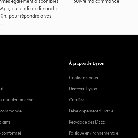
mes également disponibles
Suivre ma commande
sApp, du lundi au dimanche
20h, pour répondre à vos
.
À propos de Dyson
Contactez-nous
at
Discover Dyson
u annuler un achat
Carrière
re commande
Développement durable
diants
Recyclage des DEEE
 conformité
Politique environnementale