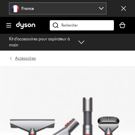
Sauter
France
les
pages
Votre
panier
Rechercher
est
des
Kit d'accessoires pour aspirateur à
vide
produits
main
Accessoires