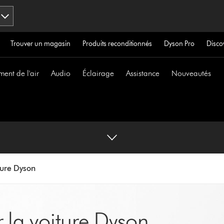
Trouver un magasin
Produits reconditionnés
Dyson Pro
Disco
ment de l'air
Audio
Éclairage
Assistance
Nouveautés
iture Dyson
r la voiture Dyson