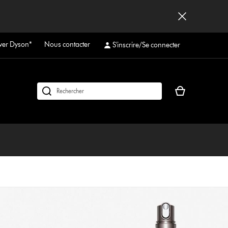
ver Dyson*
Nous contacter
S'inscrire/Se connecter
Votre
Rechercher
panier
des
est
produits
vide