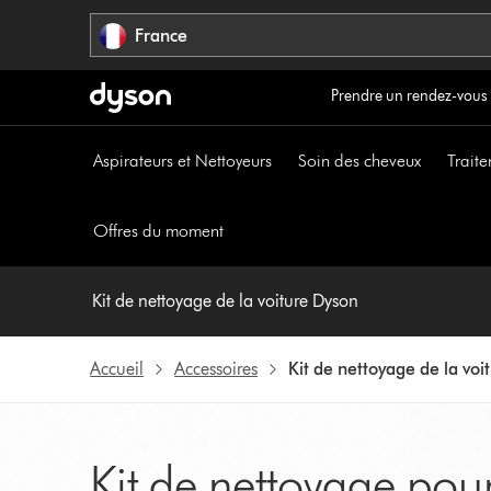
Sauter
France
les
pages
Prendre un rendez-vous
Aspirateurs et Nettoyeurs
Soin des cheveux
Traite
Offres du moment
Kit de nettoyage de la voiture Dyson
Accueil
Accessoires
Kit de nettoyage de la vo
Kit de nettoyage pou