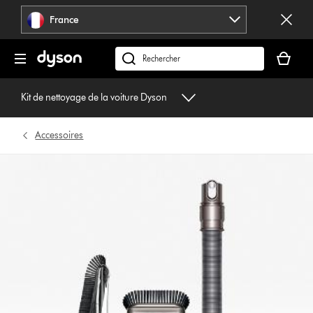
Sauter
France
les
pages
Votre
panier
Rechercher
est
des
vide
produits
Kit de nettoyage de la voiture Dyson
Accessoires