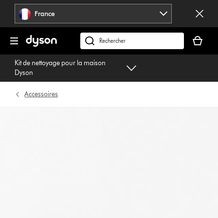
Sauter
France
les
pages
Votre
panier
Rechercher
est
des
Kit de nettoyage pour la maison
vide
produits
Dyson
Accessoires