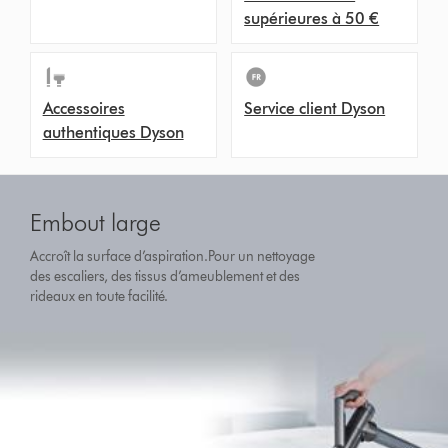
supérieures à 50 €
Accessoires
Service client Dyson
authentiques Dyson
Embout large
Accroît la surface d’aspiration.Pour un nettoyage
des escaliers, des tissus d’ameublement et des
rideaux en toute facilité.