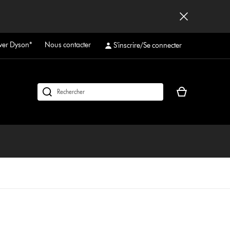
ver Dyson*
Nous contacter
S'inscrire/Se connecter
Votre
Rechercher
panier
des
est
produits
vide