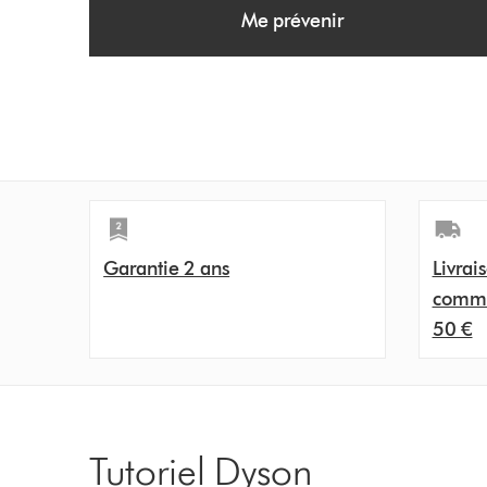
Me prévenir
i
o
n
s
Garantie 2 ans
Livrai
comma
50 €
Tutoriel Dyson