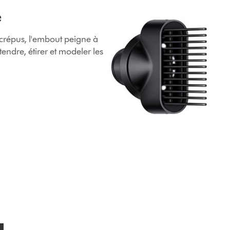
e
crépus, l'embout peigne à
endre, étirer et modeler les