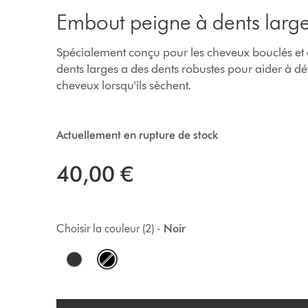
Embout peigne à dents larg
Spécialement conçu pour les cheveux bouclés et 
dents larges a des dents robustes pour aider à dét
cheveux lorsqu'ils sèchent.
Actuellement en rupture de stock
40,00 €
Choisir la couleur (2) -
Noir
O
p
t