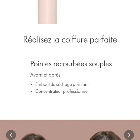
Réalisez la coiffure parfaite
This
is
Pointes recourbées souples
a
carousel
Avant et après
with
slides.
Embout de séchage puissant
Use
Concentrateur professionnel
Next
and
Previous
buttons
to
navigate,
or
jump