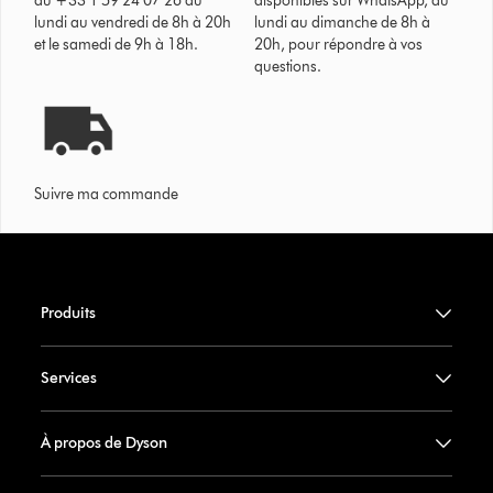
au +33 1 59 24 07 26 du
disponibles sur WhatsApp, du
lundi au vendredi de 8h à 20h
lundi au dimanche de 8h à
et le samedi de 9h à 18h.
20h, pour répondre à vos
questions.
Suivre ma commande
Produits
Services
À propos de Dyson