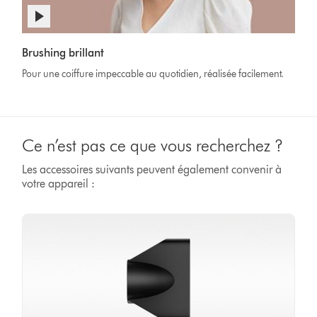
Afficher
la
Video
transcription
Brushing brillant
Transcript
de
Pour une coiffure impeccable au quotidien, réalisée facilement.
la
vidéo
Ce n’est pas ce que vous recherchez ?
Les accessoires suivants peuvent également convenir à
votre appareil :