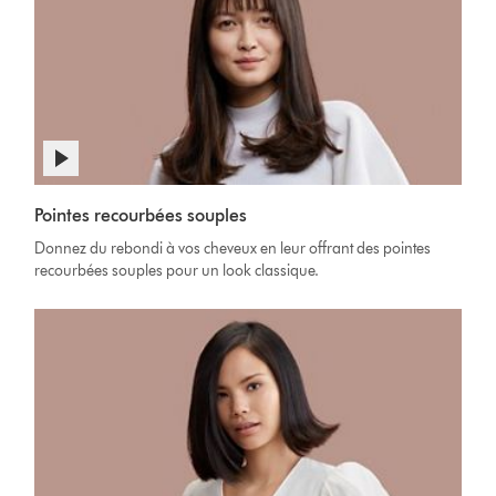
Afficher
la
Video
transcription
Pointes recourbées souples
Transcript
de
Donnez du rebondi à vos cheveux en leur offrant des pointes
la
recourbées souples pour un look classique.
vidéo