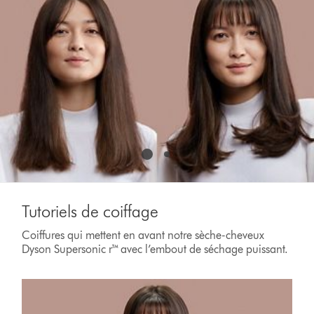
to
a
slide
with
the
slide
dots.
Tutoriels de coiffage
Coiffures qui mettent en avant notre sèche-cheveux
Dyson Supersonic r™ avec l’embout de séchage puissant.