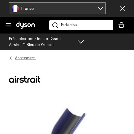
Sauter
France
les
pages
Votre
panier
Rechercher
est
des
Présentoir pour lisseur Dyson
vide
produits
Airstrait™ (Bleu de Prusse)
Accessoires