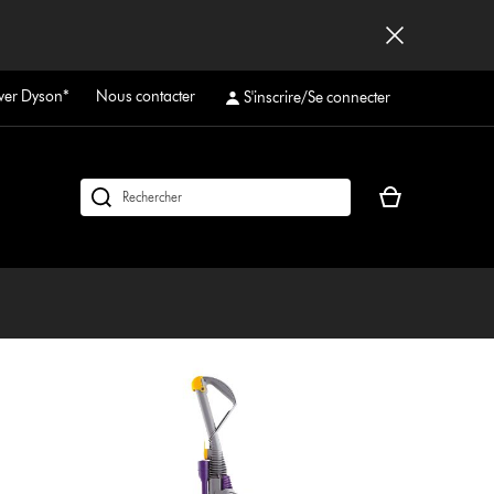
ver Dyson*
Nous contacter
S'inscrire/Se connecter
Votre
Rechercher
panier
des
est
produits
vide