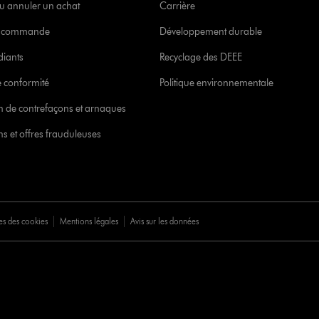
u annuler un achat
Carrière
re commande
Développement durable
diants
Recyclage des DEEE
 conformité
Politique environnementale
ion de contrefaçons et arnaques
s et offres frauduleuses
es des cookies
Mentions légales
Avis sur les données