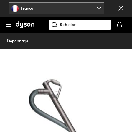
Sauter
France
les
pages
Votre
panier
Rechercher
est
des
vide
produits
Dépannage