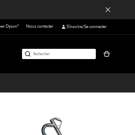
ver Dyson*
Nous contacter
S'inscrire/Se connecter
Votre
Rechercher
panier
des
est
produits
vide