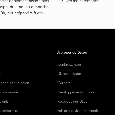
mes également disponibles
Suivre ma commande
sApp, du lundi au dimanche
20h, pour répondre à vos
.
À propos de Dyson
Contactez-nous
at
Discover Dyson
u annuler un achat
Carrière
re commande
Développement durable
diants
Recyclage des DEEE
 conformité
Politique environnementale