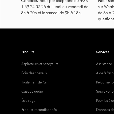
Contactez nous par téléphone au +33
Nous som
1 59 24 07 26 du lundi au vendredi de
sur What
8h à 20h et le samedi de 9h à 18h.
de 8h à 
questions
Produits
Services
Aspirateurs et nettoyeurs
Assistance
Soin des cheveux
Aide à l'ach
Traitement de l'air
Retourner o
Casque audio
Suivre vot
Éclairage
Pour les étu
Produits reconditionnés
Données de