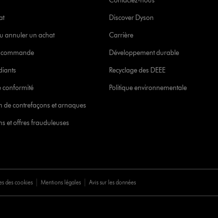
Contactez-nous
at
Discover Dyson
u annuler un achat
Carrière
re commande
Développement durable
diants
Recyclage des DEEE
 conformité
Politique environnementale
ion de contrefaçons et arnaques
s et offres frauduleuses
es des cookies
Mentions légales
Avis sur les données