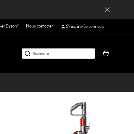
ver Dyson*
Nous contacter
S'inscrire/Se connecter
Votre
Rechercher
panier
des
est
produits
vide