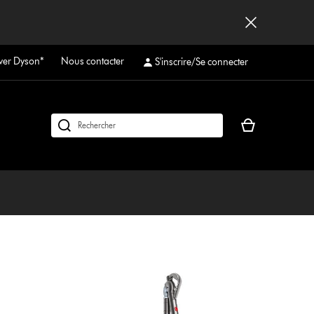
ver Dyson*
Nous contacter
S'inscrire/Se connecter
Votre
Rechercher
panier
des
est
produits
vide