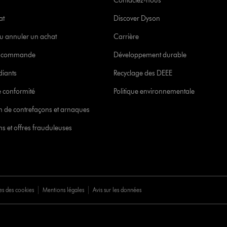
Contactez-nous
at
Discover Dyson
u annuler un achat
Carrière
re commande
Développement durable
diants
Recyclage des DEEE
 conformité
Politique environnementale
ion de contrefaçons et arnaques
s et offres frauduleuses
es des cookies
Mentions légales
Avis sur les données